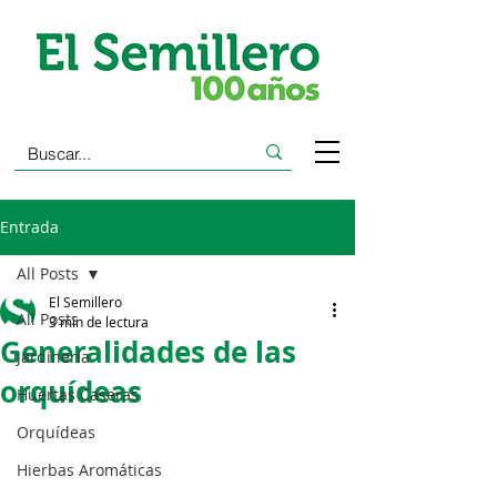
Entrada
All Posts
El Semillero
All Posts
3 min de lectura
Generalidades de las
Jardinería
orquídeas
Huertas Caseras
Orquídeas
Hierbas Aromáticas