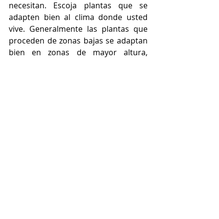
necesitan. Escoja plantas que se 
adapten bien al clima donde usted 
vive. Generalmente las plantas que 
proceden de zonas bajas se adaptan 
bien en zonas de mayor altura, 
mientras que por el contrario, las 
que proceden de zonas más altas no 
se adaptan adecuadamente a alturas 
menores por lo que probablemente 
no florearan.
Tipos de orquídeas
De izquierda a derecha: Phalaenopsis, 
Cattleya, Vanda, Cymbidium y 