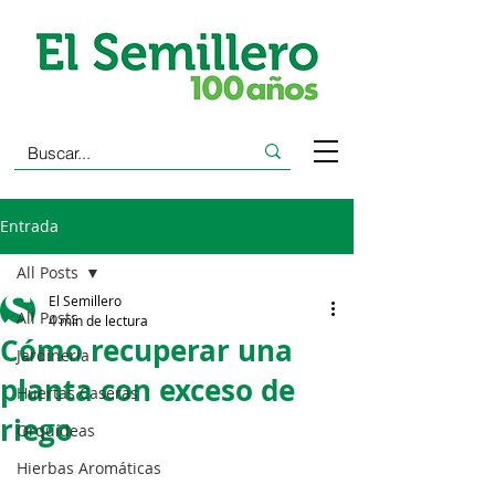
Entrada
All Posts
El Semillero
All Posts
4 min de lectura
Cómo recuperar una
Jardinería
planta con exceso de
Huertas Caseras
riego
Orquídeas
Hierbas Aromáticas