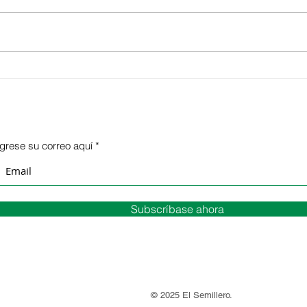
¿Cómo cuidar las plantas
El c
en verano?
inte
ngrese su correo aquí
Subscríbase ahora
© 2025 El Semillero.