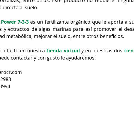
hortalizas, entre otros. Este producto no requiere ningun
 directa al suelo. 
l Power 7-3-3
 es un fertilizante orgánico que le aporta a su
 y extractos de algas marinas para así promover el desarr
ad metabólica, mejorar el suelo, entre otros beneficios. 
producto en nuestra 
tienda virtual
 y en nuestras dos 
tien
uede contactar y con gusto le ayudaremos.
lerocr.com
-2983
-0994