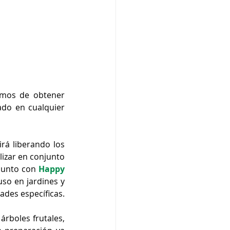
mos de obtener 
do en cualquier 
irá liberando los 
izar en conjunto 
junto con 
Happy 
so en jardines y 
áreas verdes se puede complementar con un abono granulado según las necesidades específicas. 
rboles frutales, 