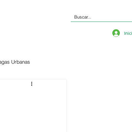
Inic
agas Urbanas