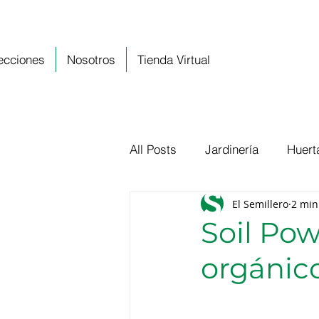
ecciones
Nosotros
Tienda Virtual
All Posts
Jardinería
Huert
El Semillero
2 min
Soil Pow
orgánico