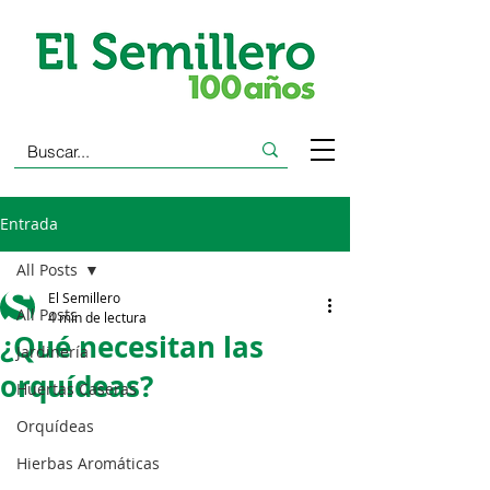
Entrada
All Posts
El Semillero
All Posts
4 min de lectura
¿Qué necesitan las
Jardinería
orquídeas?
Huertas Caseras
Orquídeas
Hierbas Aromáticas